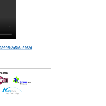
739926b2a5b6e8962d