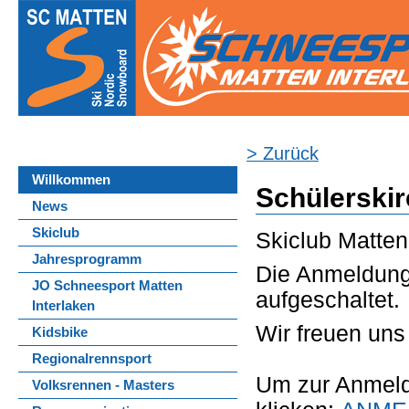
> Zurück
Willkommen
Schülerskir
News
Skiclub
Skiclub Matten
Jahresprogramm
Die Anmeldung 
JO Schneesport Matten
aufgeschaltet.
Interlaken
Wir freuen uns 
Kidsbike
Regionalrennsport
Um zur Anmeld
Volksrennen - Masters