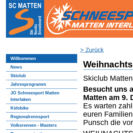
> Zurück
Willkommen
Weihnachts
News
Skiclub
Skiclub Matten
Jahresprogramm
Besucht uns 
JO Schneesport Matten
Matten am 9. 
Interlaken
Es warten zahl
Kidsbike
euren Familien
Regionalrennsport
Punsch die vor
Volksrennen - Masters