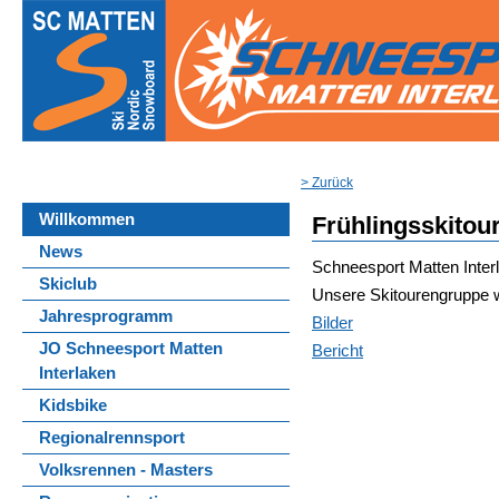
> Zurück
Willkommen
Frühlingsskitou
News
Schneesport Matten Inter
Skiclub
Unsere Skitourengruppe wa
Jahresprogramm
Bilder
JO Schneesport Matten
Bericht
Interlaken
Kidsbike
Regionalrennsport
Volksrennen - Masters