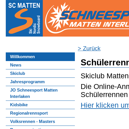
> Zurück
Willkommen
Schülerre
News
Skiclub
Skiclub Matten
Jahresprogramm
Die Online-An
JO Schneesport Matten
Schülerrennen 
Interlaken
Hier klicken u
Kidsbike
Regionalrennsport
Volksrennen - Masters