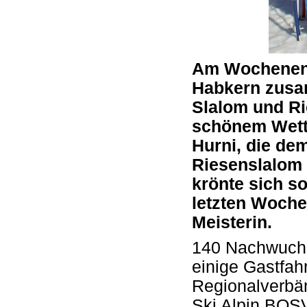
Am Wochenende
Habkern zusa
Slalom und Ri
schönem Wetter
Hurni, die de
Riesenslalom 
krönte sich s
letzten Woch
Meisterin.
140 Nachwuchs
einige Gastfa
Regionalverbä
Ski Alpin BOS