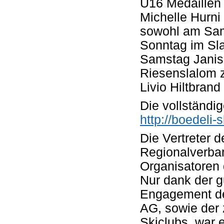
U16 Medaillen 
Michelle Hurni
sowohl am Sam
Sonntag im Sl
Samstag Janis 
Riesenslalom 
Livio Hiltbran
Die vollständi
http://boedeli-
Die Vertreter 
Regionalverba
Organisatoren 
Nur dank der 
Engagement der
AG, sowie der 
Skiclubs, war 