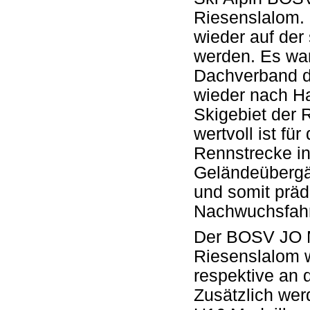
Riesenslalom. 
wieder auf der
werden. Es war
Dachverband de
wieder nach Ha
Skigebiet der 
wertvoll ist fü
Rennstrecke in 
Geländeübergän
und somit präde
Nachwuchsfah
Der BOSV JO Me
Riesenslalom 
respektive an 
Zusätzlich wer