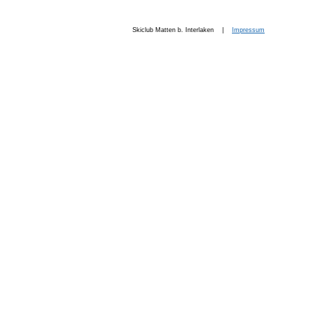
Skiclub Matten b. Interlaken |
Impressum