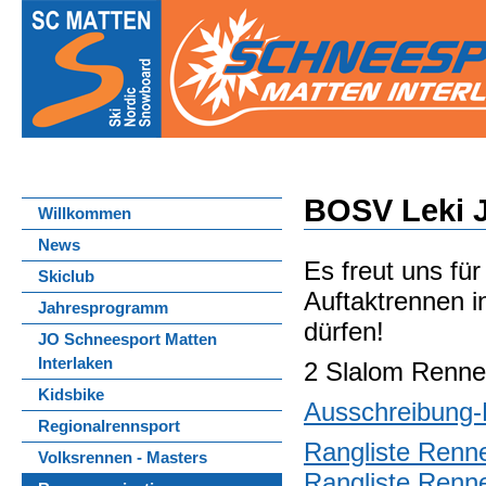
BOSV Leki J
Willkommen
News
Es freut uns fü
Skiclub
Auftaktrennen 
Jahresprogramm
dürfen!
JO Schneesport Matten
Interlaken
2 Slalom Renne
Kidsbike
Ausschreibung
Regionalrennsport
Rangliste Renn
Volksrennen - Masters
Rangliste Renn